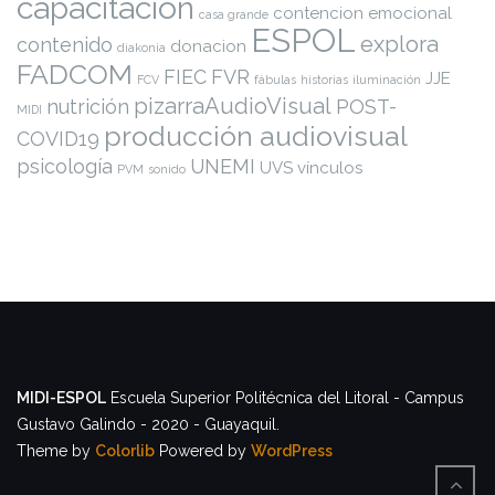
capacitación
contencion emocional
casa grande
ESPOL
explora
contenido
donacion
diakonia
FADCOM
FIEC
FVR
JJE
FCV
fábulas
historias
iluminación
pizarraAudioVisual
nutrición
POST-
MIDI
producción audiovisual
COVID19
psicología
UNEMI
UVS
vínculos
PVM
sonido
MIDI-ESPOL
Escuela Superior Politécnica del Litoral - Campus
Gustavo Galindo - 2020 - Guayaquil.
Theme by
Colorlib
Powered by
WordPress