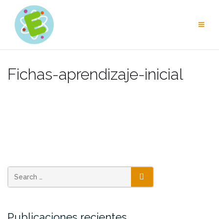
Skip
to
content
Fichas-aprendizaje-inicial
SEARCH
Publicaciones recientes