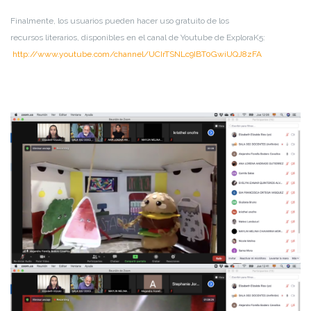
Finalmente,
los usuarios pueden
hacer uso gratuito de los
recursos
literarios
,
disponible
s
en
el canal de
Yout
ube
de ExploraK5
:
http://www.youtube.com/channel/UCIrTSNLc9IBT0GwiUQJ8zFA