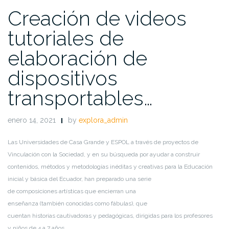
Creación de videos
tutoriales de
elaboración de
dispositivos
transportables…
enero 14, 2021
by
explora_admin
Las Universidades de Casa Grande
y ESPOL
a través de proyectos de
Vinculación con la Sociedad
,
y
en su
búsqueda
por ayudar a construir
c
ontenidos
,
métodos y
metodologías
inéditas y
creativas
para la Educación
inicial y básica
del Ecuador
,
ha
n
preparado una serie
de
composiciones
artísticas
que encierra
n
una
enseñanza
(
también
conocidas como
fábulas
),
que
cuentan
historias
cautivadoras
y
pedagógicas
,
dirigid
a
s
para los profesores
y
niños de 4 a 7 años
.