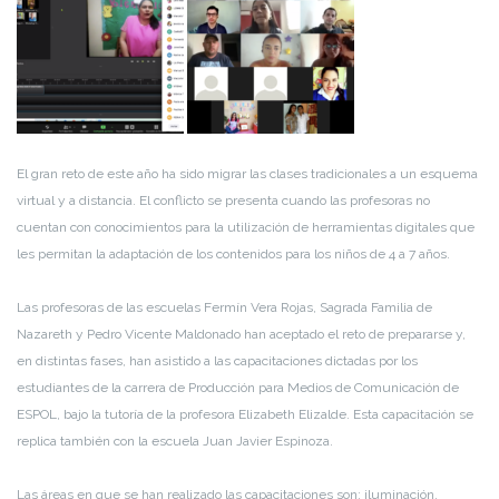
El gran reto de este año ha sido migrar las clases tradicionales a un esquema
virtual y a distancia. El conflicto se presenta cuando las profesoras no
cuentan con conocimientos para la utilización de herramientas digitales que
les permitan la adaptación de los contenidos para los niños de 4 a 7 años.
Las profesoras de las escuelas Fermín Vera Rojas, Sagrada Familia de
Nazareth y Pedro Vicente Maldonado han aceptado el reto de prepararse y,
en distintas fases, han asistido a las capacitaciones dictadas por los
estudiantes de la carrera de Producción para Medios de Comunicación de
ESPOL, bajo la tutoría de la profesora Elizabeth Elizalde. Esta capacitación se
replica también con la escuela Juan Javier Espinoza.
Las áreas en que se han realizado las capacitaciones son: iluminación,