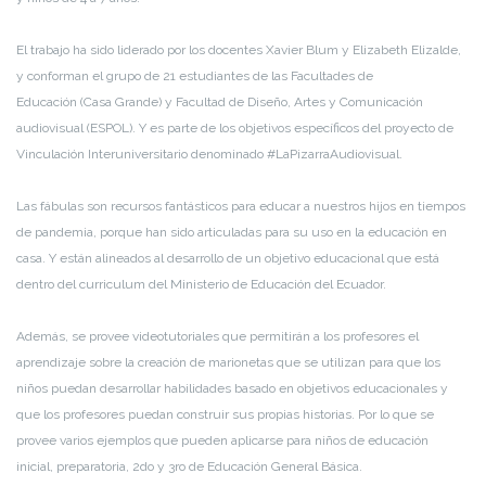
El trabajo ha sido liderado por los docentes
Xavier Blum y Elizabeth Elizalde
,
y
conforman el
grupo de
21
estudiantes de
las Faculta
d
es de
Educación
(Casa Grande)
y Facultad de Diseño, Artes y Comunicación
audiovisual
(ESPOL)
.
Y es parte de los objetivos específicos del proyecto de
Vinculación
Interuniversitario
denominado #LaPizarraAudiovisual.
Las
fábulas son recurso
s
fantástico
s
para educar a nuestros hijos en tiempos
de pandemia, porque han sido articuladas para su uso en la educación en
casa.
Y están alineado
s
al desarrollo de un objetivo educacional que
está
dentro del
curriculum
del Ministerio de Educación del Ecuador.
Además, se
provee videotutoriales que permitirán a los profesores
el
aprendizaje sobre la
creación de marionetas
que se utilizan para que los
niños puedan desarrollar habilidades basado en objetivos educacionales y
que los profesores puedan
construir sus propias historias
. Por lo que se
provee
varios ejemplos que pueden aplicarse para niños de educación
inicial,
p
reparatoria, 2do y 3ro de Educación General Básica.