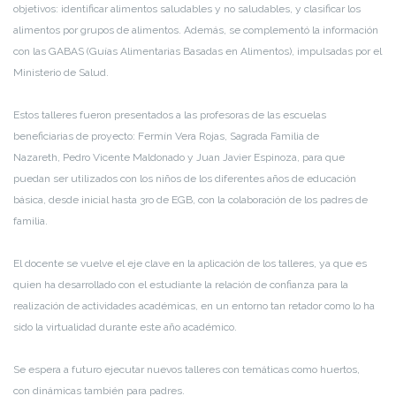
objetivos
:
identificar
alimentos saludables y no saludables, y clasificar los
alimentos por grupos de alimentos.
Además, se complementó la información
con las GABAS (
Guías Alimentarias Basadas en Alimentos
),
impulsadas por el
Ministerio de Salud.
Estos talleres fueron presentados a l
as
profesoras de las
escuelas
beneficiarias
de proyecto:
Fermín Vera Rojas,
Sagrada Familia de
Nazareth,
Pedro Vicente Maldonado y Juan Javier Espinoza
, para que
puedan ser utilizados con los niños de los diferentes años de educación
básica, desde inicial hasta 3ro de EGB,
con la colaboración de
los padres de
familia.
E
l
docente se vuelve el eje clave en la aplicación de los talleres
, ya que es
quien ha desarrollado con el estudiante la relación de confianza para la
realización de actividades académicas, en un entorno tan retador como lo ha
sido
la virtualidad durante este año académico.
Se espera a futuro ejecutar nuevos talleres con temáticas como
huertos,
con
dinámicas también para padres.