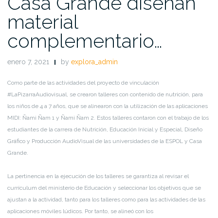
Casa Grande diseñan
material
complementario…
enero 7, 2021
by
explora_admin
Como parte de las actividades del proyecto de vinculación
#LaPizarraAudiovisual, se crearon
talleres
con contenido
de nutrición
, para
los niños de 4 a 7 años, que se alinearon con la utilización de las aplicaciones
MIDI:
Ñami
Ñam
1 y
Ñami
Ñam
2
.
Estos talleres contaron con el trabajo de los
estudiantes de la carrera de Nutrición
,
Educación Inicial y Especial,
Diseño
Gráfico y Producción
AudioVisual
de la
s
u
niversidad
es de la
ESPOL
y
Casa
Grande.
La pertinencia en la ejecución de los talleres se garantiza al
revisar el
currículum del ministerio de Educación y
seleccionar
los objetivos que se
ajustan a la actividad
, tanto para los talleres como para las actividades de l
as
aplicaciones móviles lúdicos
. Por tanto
,
se alineó con los