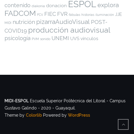
ESPOL
explora
contenido
donacion
diakonia
FADCOM
FIEC
FVR
JJE
FCV
fábulas
historias
iluminación
pizarraAudioVisual
nutrición
POST-
MIDI
producción audiovisual
COVID19
psicología
UNEMI
UVS
vínculos
PVM
sonido
MIDI-ESPOL
Escuela Superior Politécnica del Litoral - Campus
Gustavo Galindo - 2020 - Guayaquil.
Theme by
Colorlib
Powered by
WordPress