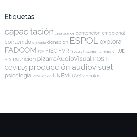
Etiquetas
capacitación
contencion emocional
casa grande
ESPOL
explora
contenido
donacion
diakonia
FADCOM
FIEC
FVR
JJE
FCV
fábulas
historias
iluminación
pizarraAudioVisual
nutrición
POST-
MIDI
producción audiovisual
COVID19
psicología
UNEMI
UVS
vínculos
PVM
sonido