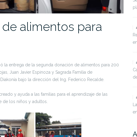
Se
pl
de alimentos para
Re
en
izó la entrega de la segunda donación de alimentos para 200
Ca
ojas, Juan Javier Espinoza y Sagrada Familia de
de
Diakonía bajo la dirección del Ing. Federico Recalde.
eado y ayuda a las familias para el aprendizaje de las
 de los niños y adultos.
La
e
A