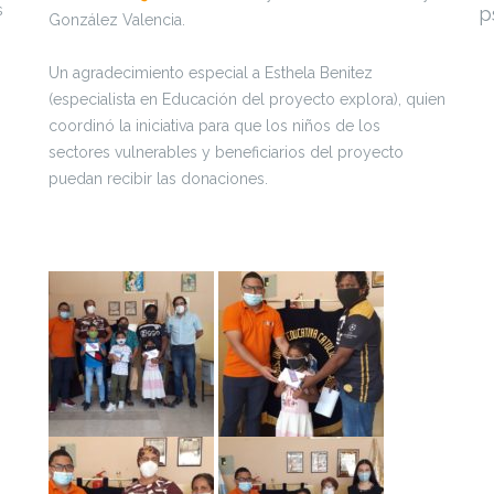
s
p
González Valencia.
Un agradecimiento especial a Esthela Benitez
(especialista en Educación del proyecto explora), quien
coordinó la iniciativa para que los niños de los
sectores vulnerables y beneficiarios del proyecto
puedan recibir las donaciones.