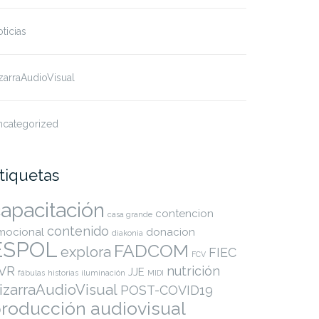
ticias
zarraAudioVisual
ncategorized
tiquetas
apacitación
contencion
casa grande
contenido
mocional
donacion
diakonia
ESPOL
FADCOM
explora
FIEC
FCV
VR
nutrición
JJE
fábulas
historias
iluminación
MIDI
izarraAudioVisual
POST-COVID19
roducción audiovisual