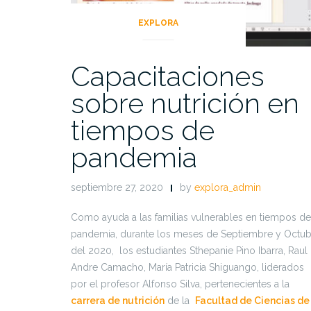
EXPLORA
Capacitaciones
sobre nutrición en
tiempos de
pandemia
septiembre 27, 2020
by
explora_admin
Como ayuda a las familias vulnerables en tiempos de
pandemia, durante los meses de Septiembre y Octub
del 2020, los estudiantes Sthepanie Pino Ibarra, Raul
Andre Camacho, María Patricia Shiguango, liderados
por el profesor Alfonso Silva, pertenecientes a la
carrera de nutrición
de la
Facultad de Ciencias de