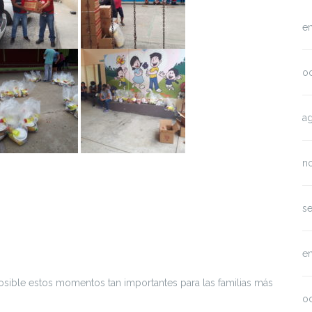
e
o
a
n
s
e
sible estos momentos tan importantes para las familias más
o