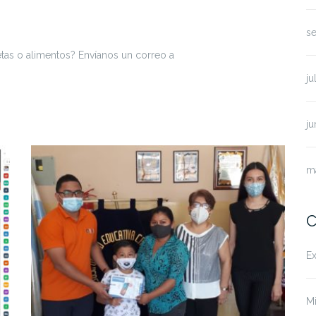
s
etas o alimentos? Envíanos un correo a
ju
ju
m
C
Ex
Mi