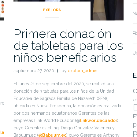
EXPLORA
No
Primera donación
Pi
de tabletas para los
niños beneficiarios
U
septiembre 27, 2020
by
explora_admin
E
El lunes 21 de septiembre del 2020, se realizó una
c
donación de 3 tabletas para los niños de la Unidad
Educativa de Sagrada Familia de Nazareth (SFN),
e
re
ubicada en Nueva Prosperina; la donación es realizada
por dos hermanos ecuatorianos Gerentes de las
F
empresas Link World Ecuador (@
linkworldecuador
)
p
cuyo Gerente es el Ing. Diego González Valencia y
p
 la
Babuum.ec (
@Babuum.ec
) cuyo Gerente es Anthony