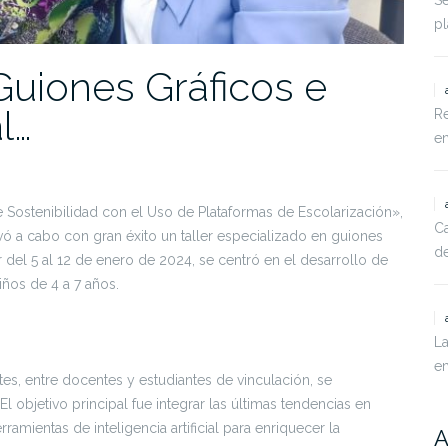
Se
pl
 Guiones Gráficos e
al…
Re
en
Sostenibilidad con el Uso de Plataformas de Escolarización»,
Ca
evó a cabo con gran éxito un taller especializado en guiones
de
ugar del 5 al 12 de enero de 2024, se centró en el desarrollo de
iños de 4 a 7 años.
La
e
ntes, entre docentes y estudiantes de vinculación, se
 objetivo principal fue integrar las últimas tendencias en
ramientas de inteligencia artificial para enriquecer la
A