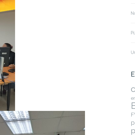
No
Pi
U
E
c
e
F
p
p