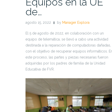
Equipos en la UE
de…
agosto 15, 2022
by
Manager Explora
El 5 de agosto de 2022, en colaboración con un
equipo de telemática, se llevó a cabo una actividad
destinada a la reparación de computadoras dañadas,
con el objetivo de recuperar equipos informáticos. E
este proceso, las partes y piezas necesarias fueron
adquiridas por los padres de familia de la Unidad
Educativa de FVR.