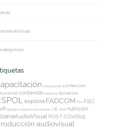
ticias
zarraAudioVisual
ncategorized
tiquetas
apacitación
contencion
casa grande
contenido
mocional
donacion
diakonia
ESPOL
FADCOM
explora
FIEC
FCV
VR
nutrición
JJE
fábulas
historias
iluminación
MIDI
izarraAudioVisual
POST-COVID19
roducción audiovisual