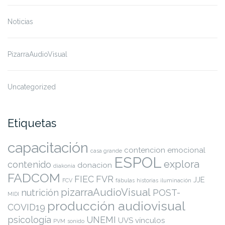
Noticias
PizarraAudioVisual
Uncategorized
Etiquetas
capacitación
contencion emocional
casa grande
ESPOL
explora
contenido
donacion
diakonia
FADCOM
FIEC
FVR
JJE
FCV
fábulas
historias
iluminación
pizarraAudioVisual
nutrición
POST-
MIDI
producción audiovisual
COVID19
psicología
UNEMI
UVS
vínculos
PVM
sonido