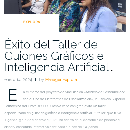
EXPLORA
Éxito del Taller de
Guiones Gráficos e
Inteligencia Artificial…
enero 14, 2024
by
Manager Explora
E
n el marco del proyecto de vinculación «Modelo de Sostenibilidad
con el Uso de Plataformas de Escolarización», la Escuela Superior
Politécnica del Litoral (ESPOL) llevó a cabo con gran éxito un taller
especializado en guiones gráficos e inteligencia artificial. El taller, que tuvo
lugar del 5 al 12 de enero de 2024, se centró en el desarrollo de planes de
clase y contenido interactivo destinado a niños de 4 a 7 años.