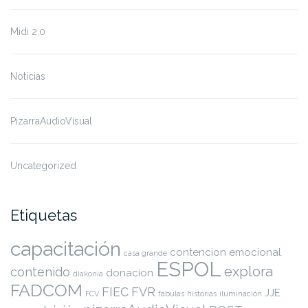
Midi 2.0
Noticias
PizarraAudioVisual
Uncategorized
Etiquetas
capacitación
contencion emocional
casa grande
ESPOL
explora
contenido
donacion
diakonia
FADCOM
FIEC
FVR
JJE
FCV
fábulas
historias
iluminación