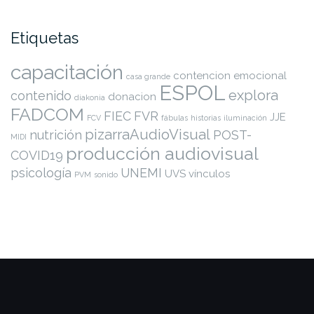
Etiquetas
capacitación
contencion emocional
casa grande
ESPOL
explora
contenido
donacion
diakonia
FADCOM
FIEC
FVR
JJE
FCV
fábulas
historias
iluminación
pizarraAudioVisual
nutrición
POST-
MIDI
producción audiovisual
COVID19
psicología
UNEMI
UVS
vínculos
PVM
sonido