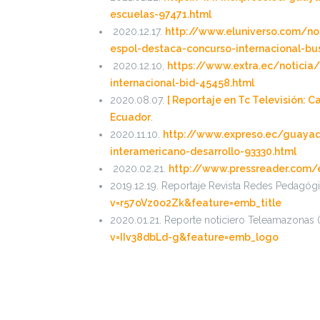
escuelas-97471.html
2020.12.17.
http://www.eluniverso.com/n
espol-destaca-concurso-internacional-bu
2020.12.10,
https://www.extra.ec/noticia
internacional-bid-45458.html
2020.08.07.
[ Reportaje en Tc Televisión: 
Ecuador
.
2020.11.10.
http://www.expreso.ec/guayaq
interamericano-desarrollo-93330.html
2020.02.21.
http://www.pressreader.com/
2019.12.19. Reportaje Revista Redes Pedagóg
v=r57oVz0o2Zk&feature=emb_title
2020.01.21. Reporte noticiero Teleamazonas 
v=IIv38dbLd-g&feature=emb_logo