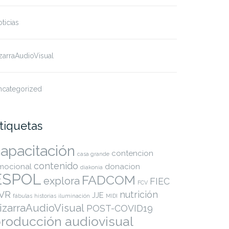
ticias
zarraAudioVisual
ncategorized
tiquetas
apacitación
contencion
casa grande
contenido
mocional
donacion
diakonia
ESPOL
FADCOM
explora
FIEC
FCV
VR
nutrición
JJE
fábulas
historias
iluminación
MIDI
izarraAudioVisual
POST-COVID19
roducción audiovisual