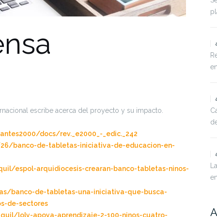
Se
pl
ensa
Re
en
rnacional escribe acerca del proyecto y su impacto.
Ca
de
iantes2000/docs/rev._e2000_-_edic._242
/26/banco-de-tabletas-iniciativa-de-educacion-en-
La
uil/espol-arquidiocesis-crearan-banco-tabletas-ninos-
e
ias/banco-de-tabletas-una-iniciativa-que-busca-
os-de-sectores
A
uil/loly-apoya-aprendizaje-2-100-ninos-cuatro-