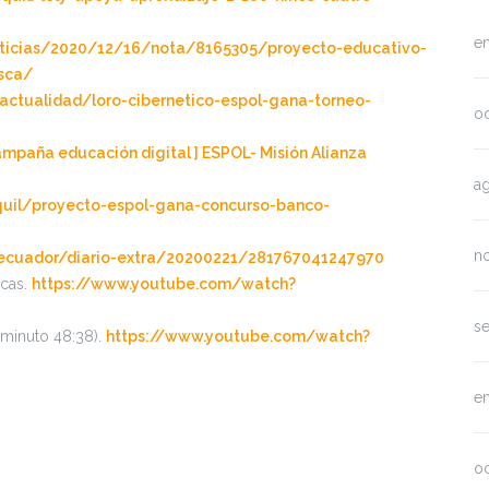
e
oticias/2020/12/16/nota/8165305/proyecto-educativo-
sca/
/actualidad/loro-cibernetico-espol-gana-torneo-
o
Campaña educación digital ] ESPOL- Misión Alianza
a
uil/proyecto-espol-gana-concurso-banco-
n
ecuador/diario-extra/20200221/281767041247970
icas.
https://www.youtube.com/watch?
s
(minuto 48:38).
https://www.youtube.com/watch?
e
o