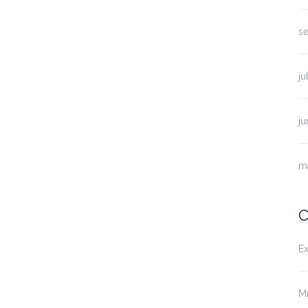
s
ju
ju
m
C
Ex
Mi