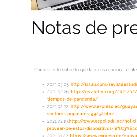
Notas de pr
Conoce todo sobre lo que la prensa nacional e inte
2021.03.05.
http://issuu.com/revistaestud
2021.02.26.
http://es.aleteia.org/2021/02
tiempos-de-pandemia/
2021.02.22.
http://www.expreso.ec/guayaq
sectores-populares-99252.html
2021.02.19.
http://www.espol.edu.ec/notic
proveer-de-estos-dispositivos-ni%C3%B1
2021.01.22.
https://www.expreso.ec/guayaq