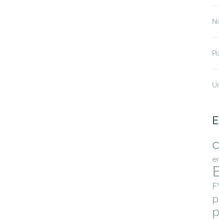
No
Pi
U
E
c
e
F
p
p