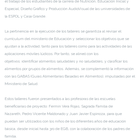
el trabajo de los estudiantes de la carrera de Nutrición
,
Educación Inicial y
Especial,
Diseño Gráfico y Producción
AudioVisual
de la
s
u
niversidad
es de
la
ESPOL
y
Casa Grande.
La pertinencia en la ejecución de los talleres se garantiza al
revisar el
currículum del ministerio de Educación y
seleccionar
los objetivos que se
ajustan a la actividad
, tanto para los talleres como para las actividades de l
as
aplicaciones móviles lúdicos
. Por tanto
,
se alineó con los
objetivos
:
identificar
alimentos saludables y no saludables, y clasificar los
alimentos por grupos de alimentos.
Además, se complementó la información
con las GABAS (
Guías Alimentarias Basadas en Alimentos
),
impulsadas por el
Ministerio de Salud.
Estos talleres fueron presentados a l
as
profesoras de las
escuelas
beneficiarias
de proyecto:
Fermín Vera Rojas,
Sagrada Familia de
Nazareth,
Pedro Vicente Maldonado y Juan Javier Espinoza
, para que
puedan ser utilizados con los niños de los diferentes años de educación
básica, desde inicial hasta 3ro de EGB,
con la colaboración de
los padres de
familia.