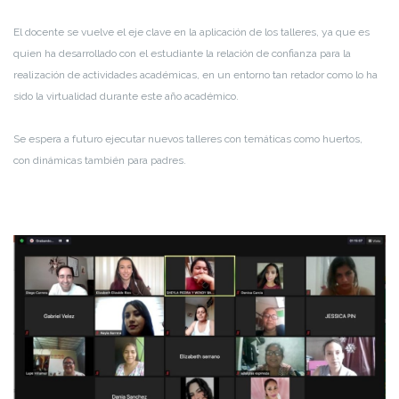
E
l
docente se vuelve el eje clave en la aplicación de los talleres
, ya que es
quien ha desarrollado con el estudiante la relación de confianza para la
realización de actividades académicas, en un entorno tan retador como lo ha
sido
la virtualidad durante este año académico.
Se espera a futuro ejecutar nuevos talleres con temáticas como
huertos,
con
dinámicas también para padres.