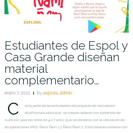
EXPLORA
Estudiantes de Espol y
Casa Grande diseñan
material
complementario…
enero 7, 2021
by
explora_admin
C
omo parte de las actividades del proyecto de vinculación
#LaPizarraAudiovisual, se crearon
talleres
con contenido
de
nutrición
, para los niños de 4 a 7 años, que se alinearon con la utilización de
las aplicaciones MIDI:
Ñami
Ñam
1 y
Ñami
Ñam
2
.
Estos talleres contaron con