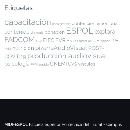
Etiquetas
capacitación
contencion emocional
casa grande
ESPOL
explora
contenido
donacion
diakonia
FADCOM
FIEC
FVR
JJE
FCV
fábulas
historias
iluminación
pizarraAudioVisual
nutrición
POST-
MIDI
producción audiovisual
COVID19
psicología
UNEMI
UVS
vínculos
PVM
sonido
MIDI-ESPOL
Escuela Superior Politécnica del Litoral - Campus