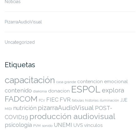
Noticias
PizarraAudioVisual
Uncategorized
Etiquetas
capacitación
contencion emocional
casa grande
ESPOL
explora
contenido
donacion
diakonia
FADCOM
FIEC
FVR
JJE
FCV
fábulas
historias
iluminación
pizarraAudioVisual
nutrición
POST-
MIDI
producción audiovisual
COVID19
psicología
UNEMI
UVS
vínculos
PVM
sonido