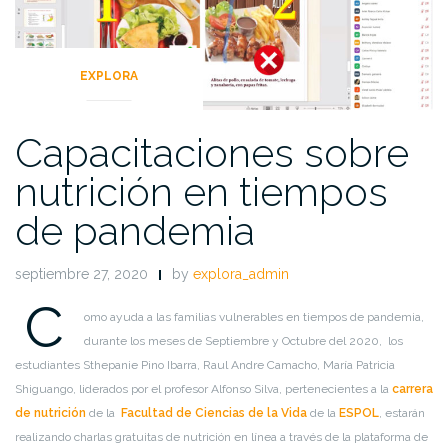
EXPLORA
Capacitaciones sobre
nutrición en tiempos
de pandemia
septiembre 27, 2020
by
explora_admin
C
omo ayuda a las familias vulnerables en tiempos de pandemia,
durante los meses de Septiembre y Octubre del 2020, los
estudiantes Sthepanie Pino Ibarra, Raul Andre Camacho, María Patricia
Shiguango, liderados por el profesor Alfonso Silva, pertenecientes a la
carrera
de nutrición
de la
Facultad de Ciencias de la Vida
de la
ESPOL
, estarán
realizando charlas gratuitas de nutrición en línea a través de la plataforma de