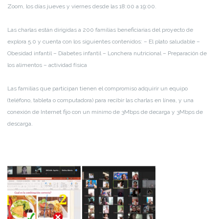
Zoom, los días jueves y viernes desde las 18:00 a 19:00.
Las charlas están dirigidas a 200 familias beneficiarias del proyecto de
explora 5.0 y cuenta con los siguientes contenidos:
– El plato saludable
–
Obesidad infantil
– Diabetes infantil
– Lonchera nutricional
– Preparación de
los alimentos
– actividad física
Las familias que participan tienen el compromiso adquirir un equipo
(teléfono, tableta o computadora) para recibir las charlas en línea, y una
conexión de Internet fijo con un mínimo de 3Mbps de decarga y 3Mbps de
descarga.