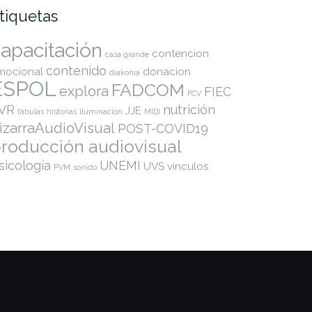
tiquetas
apacitación
contencion
casa grande
contenido
mocional
donacion
diakonia
ESPOL
FADCOM
explora
FIEC
FCV
VR
nutrición
JJE
fábulas
historias
iluminación
MIDI
izarraAudioVisual
POST-COVID19
roducción audiovisual
sicología
UNEMI
UVS
vínculos
PVM
sonido