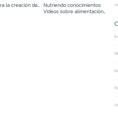
ra la creación de…
Nutriendo conocimientos:
Cre
m
Videos sobre alimentación…
tut
C
Ex
Mi
No
Pi
U