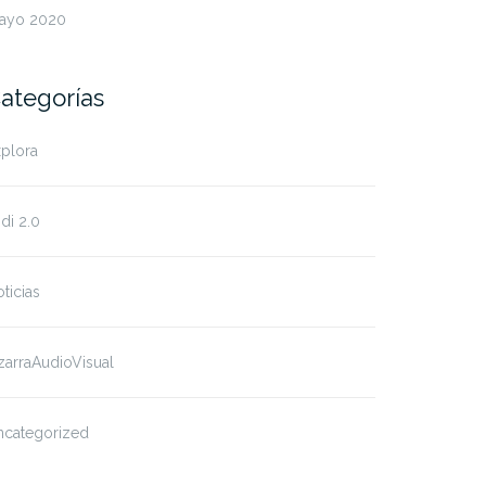
ación de videos
Estudiantes de Espol y
ayo 2020
oriales de…
Casa…
ategorías
plora
di 2.0
ticias
zarraAudioVisual
ncategorized