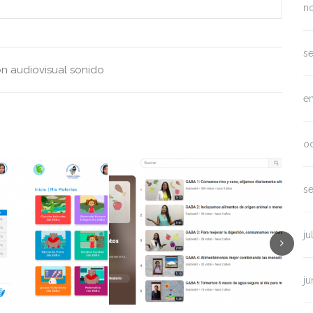
n
s
n audiovisual
sonido
e
o
s
ju
ju