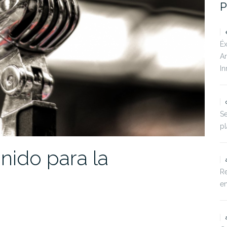
P
Éx
Ar
In
Se
pl
nido para la
Re
en